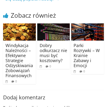
Zobacz również
Windykacja
Dobry
Parki
Należności –
odkurzacz nie
Rozrywki – W
Efektywne
musi być
Krainie
Strategie
kosztowny?
Zabawy i
Odzyskiwania
Emocji
0
Zobowiązań
0
Finansowych
0
Dodaj komentarz