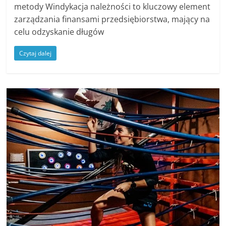
metody Windykacja należności to kluczowy element
zarządzania finansami przedsiębiorstwa, mający na
celu odzyskanie długów
Czytaj dalej