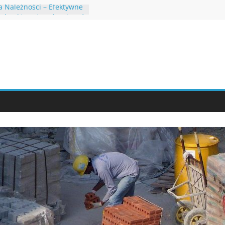
a Należności – Efektywne
 Odzyskiwania Zobowiązań
ch
 Ogrodzie – Naturalne
unkcjonalność
y – Nowoczesna
a w Służbie Piękna i
owy – Elegancja i
a Pokolenia
 Zwierząt – Nowoczesne
e i Metody Leczenia