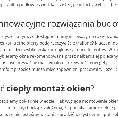
tępny albo podłoga szwedzka, czy też, jakie farby wybrać. J
 innowacyjne rozwiązania bud
ż słyszeć o tym, że dostępne mamy innowacyjne rozwiązania
 konkretne oferty będą rzeczywiście trafione? Kluczem do 
nam bardzo szybko wskazać najlepszych producentów. W koń
ybieramy okna rekomendowane przez najbardziej polecanych
usi być oczywiście maksymalna efektywność energetyczna, 
omfort przecież muszą mieć zapewnieni pracownicy, jeżeli c
ić
ciepły montaż okien
?
 będziemy dokładnie wiedzieli, jak wygląda montowanie ok
sumenci wychodzą z założenia, że potrafią samodzielnie pr
śnie, że nie jesteśmy w stanie zaradzić wszystkiemu i pot