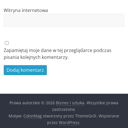
Witryna internetowa
Zapamiętaj moje dane w tej przeglądarce podczas
pisania kolejnych komentarzy.
Prawa autorskie © 2026
Biznes i sztuka
. Wszystkie prawa
zastrzeżone.
Motyw:
ColorMag
stworzony przez ThemeGrill. Wspierane
przez
WordPress
.